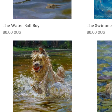
Aperçu rapide
The Water Ball Boy
The Swimme
Prix
Prix
80,00 $US
80,00 $US