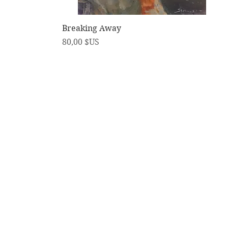
Aperçu rapide
Breaking Away
Prix
80,00 $US