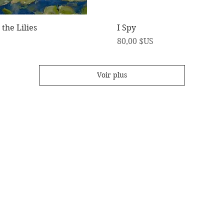
Aperçu rapide
Aperçu rapide
the Lilies
I Spy
Prix
80,00 $US
Voir plus