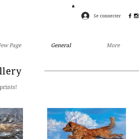
Se connecter
ew Page
General
More
llery
prints!