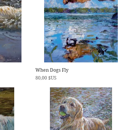
Aperçu rapide
When Dogs Fly
Prix
80,00 $US