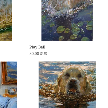
Aperçu rapide
Play Ball
Prix
80,00 $US