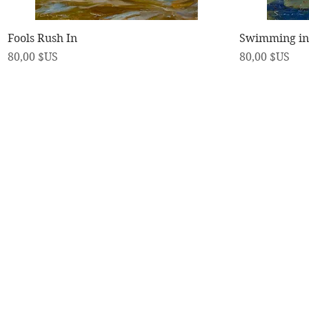
Aperçu rapide
Fools Rush In
Swimming in 
Prix
Prix
80,00 $US
80,00 $US