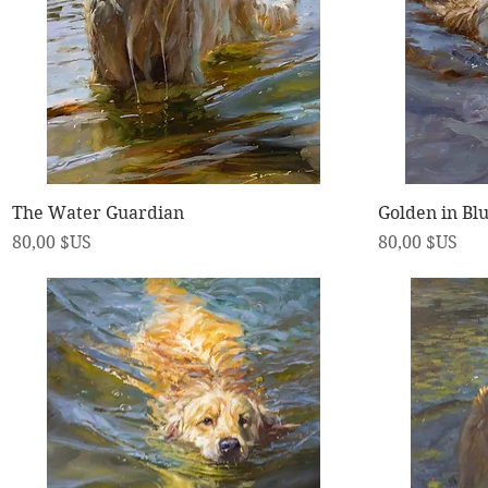
Aperçu rapide
The Water Guardian
Golden in Bl
Prix
Prix
80,00 $US
80,00 $US